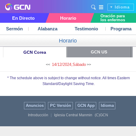
Idioma
Oración para
En Directo
Horario
los enfermos
Sermón
Alabanza
Testimonio
Programa
Horario
GCN US
GCN Corea
14/12/2024,Sábado
<<
>>
* The schedule above is subject to change without notice. All times Eastern
Standard/Daylight Saving Time.
Anuncios
PC Versión
GCN App
Idioma
Introducción
|
Iglesia Central Manmin
(C)GCN