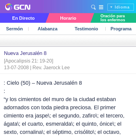
Idioma
Oración para
En Directo
Horario
los enfermos
Sermón
Alabanza
Testimonio
Programa
Nueva Jerusalén 8
[Apocalipsis 21: 19-20]
13-07-2008 | Rev. Jaerock Lee
: Cielo (50) – Nueva Jerusalén 8
:
“y los cimientos del muro de la ciudad estaban
adornados con toda piedra preciosa. El primer
cimiento era jaspe\; el segundo, zafiro\; el tercero,
ágata\; el cuarto, esmeralda\; el quinto, ónice\; el
sexto, cornalina\; el séptimo, crisólito\; el octavo,