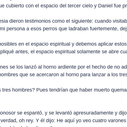
ue cubierto con el espacio del tercer cielo y Daniel fue p
sia dieron testimonios como el siguiente: cuando visita
e mi persona a esos perros que ladraban fuertemente, dej
ibles en el espacio espiritual y debemos aplicar estos
iqué antes, el espacio espiritual solamente se abre cua
s se los lanzó al horno ardiente por el hecho de no adora
s hombres que se acercaron al horno para lanzar a los 
tos tres hombres? Pues tendrían que haber muerto quem
onosor se espantó, y se levantó apresuradamente y dijo
 verdad, oh rey. Y él dijo: He aquí yo veo cuatro varone