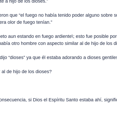
e a hijo de los dioses.”
ron que “el fuego no había tenido poder alguno sobre s
era olor de fuego tenían.”
to aun estando en fuego ardiente\; esto fue posible por
abía otro hombre con aspecto similar al de hijo de los d
ijo “dioses” ya que él estaba adorando a dioses gentile
al de hijo de los dioses?
onsecuencia, si Dios el Espíritu Santo estaba ahí, signif