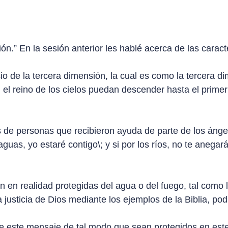
n.” En la sesión anterior les hablé acerca de las caracter
 de la tercera dimensión, la cual es como la tercera di
el reino de los cielos puedan descender hasta el primer 
 de personas que recibieron ayuda de parte de los ánge
guas, yo estaré contigo\; y si por los ríos, no te anega
en realidad protegidas del agua o del fuego, tal como lo
usticia de Dios mediante los ejemplos de la Biblia, po
e este mensaje de tal modo que sean protegidos en est