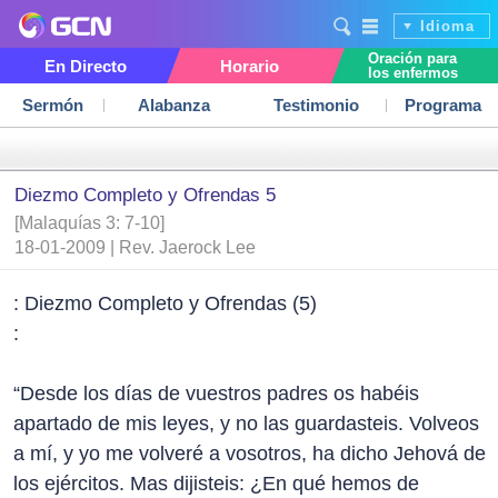
Idioma
Oración para
En Directo
Horario
los enfermos
Sermón
Alabanza
Testimonio
Programa
Diezmo Completo y Ofrendas 5
[Malaquías 3: 7-10]
18-01-2009 | Rev. Jaerock Lee
: Diezmo Completo y Ofrendas (5)
:
“Desde los días de vuestros padres os habéis
apartado de mis leyes, y no las guardasteis. Volveos
a mí, y yo me volveré a vosotros, ha dicho Jehová de
los ejércitos. Mas dijisteis: ¿En qué hemos de