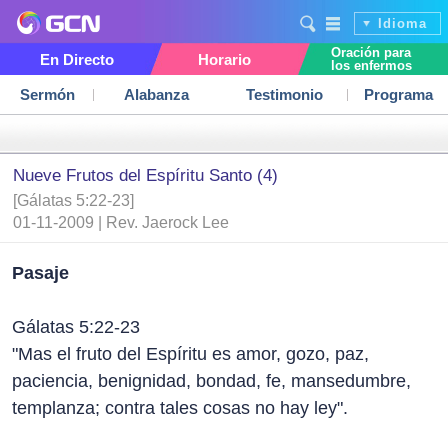
Idioma
Oración para
En Directo
Horario
los enfermos
Sermón
Alabanza
Testimonio
Programa
Nueve Frutos del Espíritu Santo (4)
[Gálatas 5:22-23]
01-11-2009 | Rev. Jaerock Lee
Pasaje
Gálatas 5:22-23
"Mas el fruto del Espíritu es amor, gozo, paz,
paciencia, benignidad, bondad, fe, mansedumbre,
templanza; contra tales cosas no hay ley".