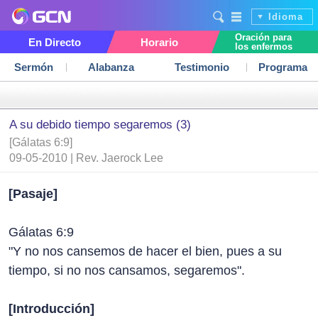
Idioma
Oración para
En Directo
Horario
los enfermos
Sermón
Alabanza
Testimonio
Programa
A su debido tiempo segaremos (3)
[Gálatas 6:9]
09-05-2010 | Rev. Jaerock Lee
[Pasaje]
Gálatas 6:9
"Y no nos cansemos de hacer el bien, pues a su
tiempo, si no nos cansamos, segaremos".
[Introducción]