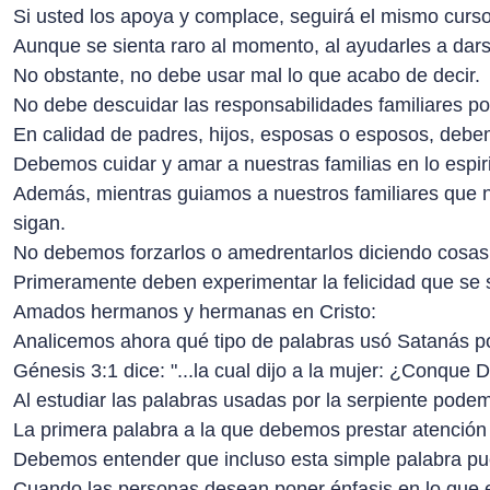
Si usted los apoya y complace, seguirá el mismo curso 
Aunque se sienta raro al momento, al ayudarles a darse
No obstante, no debe usar mal lo que acabo de decir.
No debe descuidar las responsabilidades familiares por 
En calidad de padres, hijos, esposas o esposos, deb
Debemos cuidar y amar a nuestras familias en lo espirit
Además, mientras guiamos a nuestros familiares que n
sigan.
No debemos forzarlos o amedrentarlos diciendo cosas c
Primeramente deben experimentar la felicidad que se si
Amados hermanos y hermanas en Cristo:
Analicemos ahora qué tipo de palabras usó Satanás po
Génesis 3:1 dice: "...la cual dijo a la mujer: ¿Conque 
Al estudiar las palabras usadas por la serpiente podem
La primera palabra a la que debemos prestar atención 
Debemos entender que incluso esta simple palabra pu
Cuando las personas desean poner énfasis en lo que e