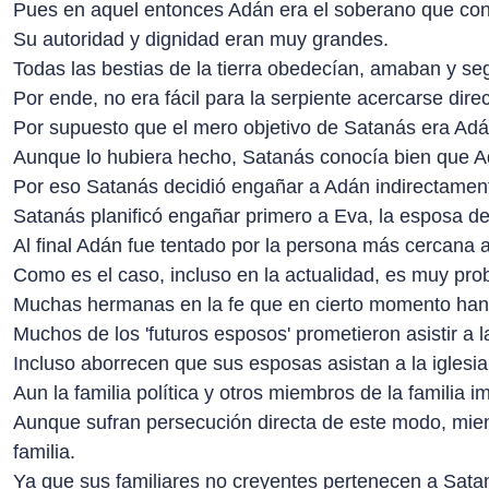
Pues en aquel entonces Adán era el soberano que cont
Su autoridad y dignidad eran muy grandes.
Todas las bestias de la tierra obedecían, amaban y se
Por ende, no era fácil para la serpiente acercarse dir
Por supuesto que el mero objetivo de Satanás era Adán
Aunque lo hubiera hecho, Satanás conocía bien que Ad
Por eso Satanás decidió engañar a Adán indirectament
Satanás planificó engañar primero a Eva, la esposa de
Al final Adán fue tentado por la persona más cercana 
Como es el caso, incluso en la actualidad, es muy pro
Muchas hermanas en la fe que en cierto momento han 
Muchos de los 'futuros esposos' prometieron asistir a 
Incluso aborrecen que sus esposas asistan a la iglesi
Aun la familia política y otros miembros de la familia i
Aunque sufran persecución directa de este modo, mient
familia.
Ya que sus familiares no creyentes pertenecen a Sataná