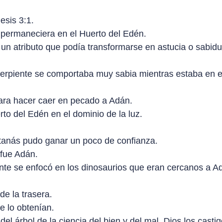
esis 3:1.
a permaneciera en el Huerto del Edén.
 un atributo que podía transformarse en astucia o sabid
 serpiente se comportaba muy sabia mientras estaba en 
ara hacer caer en pecado a Adán.
to del Edén en el dominio de la luz.
atanás pudo ganar un poco de confianza.
 fue Adán.
nte se enfocó en los dinosaurios que eran cercanos a A
de la trasera.
e lo obtenían.
 árbol de la ciencia del bien y del mal, Dios los castig