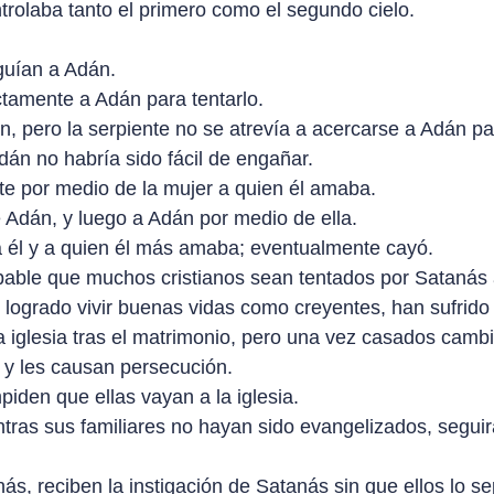
rolaba tanto el primero como el segundo cielo.
guían a Adán.
ectamente a Adán para tentarlo.
, pero la serpiente no se atrevía a acercarse a Adán p
án no habría sido fácil de engañar.
e por medio de la mujer a quien él amaba.
 Adán, y luego a Adán por medio de ella.
a él y a quien él más amaba; eventualmente cayó.
bable que muchos cristianos sean tentados por Satanás 
logrado vivir buenas vidas como creyentes, han sufrido
la iglesia tras el matrimonio, pero una vez casados camb
a y les causan persecución.
mpiden que ellas vayan a la iglesia.
ras sus familiares no hayan sido evangelizados, seguirá
s, reciben la instigación de Satanás sin que ellos lo s