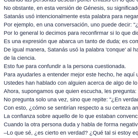
No obstante, en esta versión de Génesis, su significado
Satanás usó intencionalmente esta palabra para negar 
Por ejemplo, en una conversación, uno puede decir: "¿
Por lo general lo decimos para reconfirmar si lo que 
Es una expresión que abarca un tanto de duda; es com
De igual manera, Satanás usó la palabra 'conque' al h
de la ciencia.
Esto fue para confundir a la persona cuestionada.
Para ayudarles a entender mejor este hecho, he aquí 
Ustedes han hablado con alguien acerca de algo de l
Ahora, supongamos que quien escucha, les pregunta:
No pregunta solo una vez, sino que repite: "¿En verd
Con esto, ¿cómo se sentirían respecto a su certeza an
La confianza sobre aquello de lo que estaban conven
Cuando la otra persona duda y habla de forma negativa
–Lo que sé, ¿es cierto en verdad? ¿Qué tal si estoy e