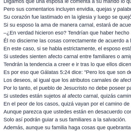
Digamos que una esposa le comenta a su marido lo que
Pero sus comentarios incluyen envidia, quejas y palabra
Su corazón fue lastimado en la iglesia y luego se quejó 
Si su esposo la ama de manera carnal, estará de acuer
–¿En verdad hicieron eso? Tendrían que haber hecho as
Él no discierne las cosas correctamente de acuerdo a 
En este caso, si se habla estrictamente, el esposo est
Si ustedes sienten afecto carnal entre familiares o am
Tendrán la tendencia a creer e ir tras lo que ellos dicen
Es por eso que Gálatas 5:24 dice: "Pero los que son d
Los deseos, al igual que los atributos carnales de afe
Por lo tanto, el pueblo de Jesucristo no debe poseer pa
Si ustedes están sujetos al afecto carnal, quizás cami
En el peor de los casos, quizá vayan por el camino de 
Aunque parezca que ustedes están en desacuerdo con 
Solo así podrán guiar a sus familiares a la salvación.
Además, aunque su familia haga cosas que quebrantan l