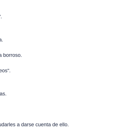
.
a.
a borroso.
eos".
as.
darles a darse cuenta de ello.