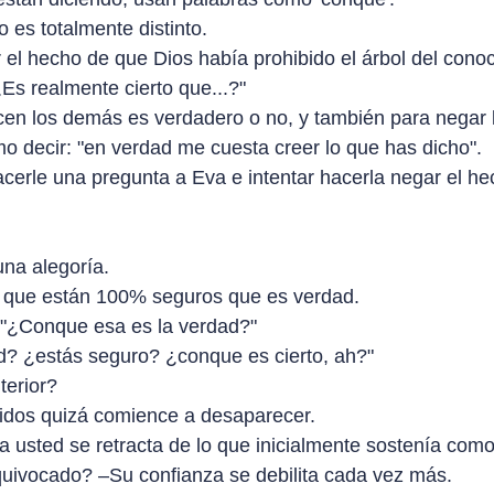
 es totalmente distinto.
el hecho de que Dios había prohibido el árbol del conoci
Es realmente cierto que...?"
dicen los demás es verdadero o no, y también para negar 
o decir: "en verdad me cuesta creer lo que has dicho".
acerle una pregunta a Eva e intentar hacerla negar el h
una alegoría.
o que están 100% seguros que es verdad.
 "¿Conque esa es la verdad?"
ad? ¿estás seguro? ¿conque es cierto, ah?"
terior?
cidos quizá comience a desaparecer.
 usted se retracta de lo que inicialmente sostenía com
quivocado? –Su confianza se debilita cada vez más.