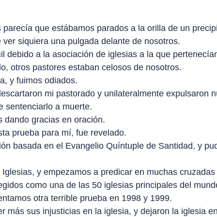
parecía que estábamos parados a la orilla de un precipi
 ver siquiera una pulgada delante de nosotros.
l debido a la asociación de iglesias a la que pertenecí
o, otros pastores estaban celosos de nosotros.
a, y fuimos odiados.
escartaron mi pastorado y unilateralmente expulsaron nu
e sentenciarlo a muerte.
 dando gracias en oración.
sta prueba para mí, fue revelado.
n basada en el Evangelio Quíntuple de Santidad, y pudi
e Iglesias, y empezamos a predicar en muchas cruzadas y
legidos como una de las 50 iglesias principales del mund
ntamos otra terrible prueba en 1998 y 1999.
más sus injusticias en la iglesia, y dejaron la iglesia e