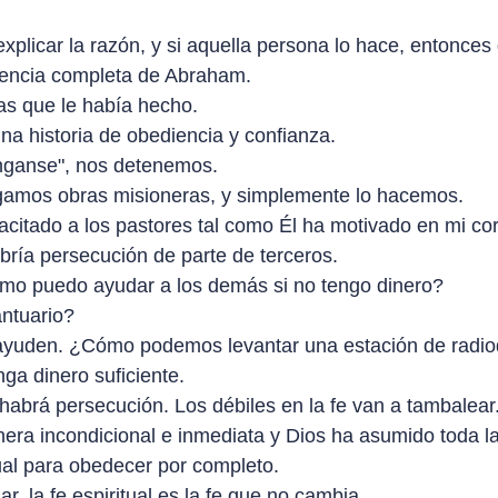
 explicar la razón, y si aquella persona lo hace, entonce
iencia completa de Abraham.
sas que le había hecho.
a historia de obediencia y confianza.
énganse", nos detenemos.
gamos obras misioneras, y simplemente lo hacemos.
citado a los pastores tal como Él ha motivado en mi co
bría persecución de parte de terceros.
mo puedo ayudar a los demás si no tengo dinero?
ntuario?
 ayuden. ¿Cómo podemos levantar una estación de radio
nga dinero suficiente.
 habrá persecución. Los débiles en la fe van a tambalear.
ra incondicional e inmediata y Dios ha asumido toda la
ual para obedecer por completo.
 la fe espiritual es la fe que no cambia.