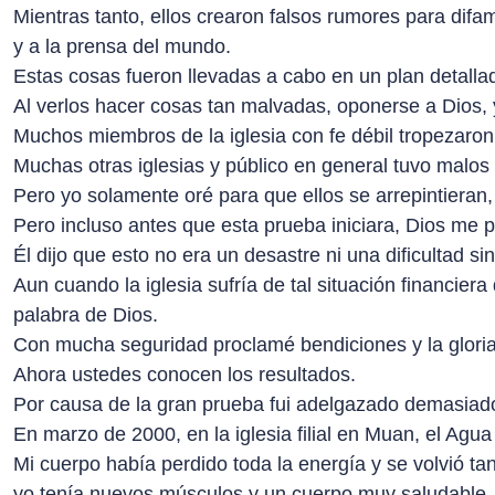
Mientras tanto, ellos crearon falsos rumores para difa
y a la prensa del mundo.
Estas cosas fueron llevadas a cabo en un plan detallado
Al verlos hacer cosas tan malvadas, oponerse a Dios,
Muchos miembros de la iglesia con fe débil tropezaron, 
Muchas otras iglesias y público en general tuvo malos
Pero yo solamente oré para que ellos se arrepintieran
Pero incluso antes que esta prueba iniciara, Dios me p
Él dijo que esto no era un desastre ni una dificultad s
Aun cuando la iglesia sufría de tal situación financiera
palabra de Dios.
Con mucha seguridad proclamé bendiciones y la glori
Ahora ustedes conocen los resultados.
Por causa de la gran prueba fui adelgazado demasiado
En marzo de 2000, en la iglesia filial en Muan, el Ag
Mi cuerpo había perdido toda la energía y se volvió t
yo tenía nuevos músculos y un cuerpo muy saludable.