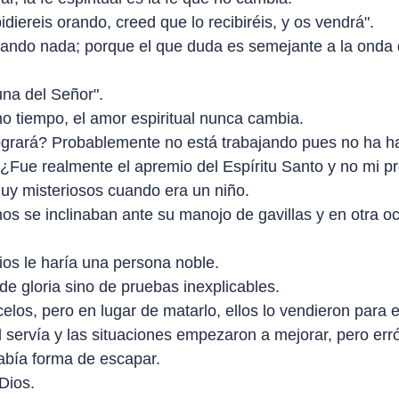
diereis orando, creed que lo recibiréis, y os vendrá".
dando nada; porque el que duda es semejante a la onda d
una del Señor".
cho tiempo, el amor espiritual nunca cambia.
grará? Probablemente no está trabajando pues no ha ha
¿Fue realmente el apremio del Espíritu Santo y no mi p
uy misteriosos cuando era un niño.
 se inclinaban ante su manojo de gavillas y en otra ocas
os le haría una persona noble.
e gloria sino de pruebas inexplicables.
los, pero en lugar de matarlo, ellos lo vendieron para e
él servía y las situaciones empezaron a mejorar, pero er
había forma de escapar.
Dios.