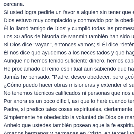
cercana.
Si usted logra pedirle un favor a alguien sin tener que
Dios estuvo muy complacido y conmovido por la obed
Él lo llamó 'amigo de Dios' y cumplió todas las prome
Los 30 años de historia de Manmin también han sido un
Si Dios dice "vayan", entonces vamos; si Él dice "det
Él nos dice que ayudemos a los necesitados y que ha
Aunque no hemos tenido suficiente dinero, hemos capa
He proclamado el reino espiritual aun sabiendo que ha
Jamás he pensado: "Padre, deseo obedecer, pero ¿có
¿Cómo puedo hacer obras misioneras y extender el sa
No tenemos técnicos calificados ni personas que nos
Por ahora es un poco difícil, así que lo haré cuando te
Padre, si predico tales cosas espirituales, ciertamente
Simplemente he obedecido la voluntad de Dios de mane
Anhelo que ustedes también posean aquella fe espirit
Amados hermanos y hermanas en Cristo, en tercer lugar,