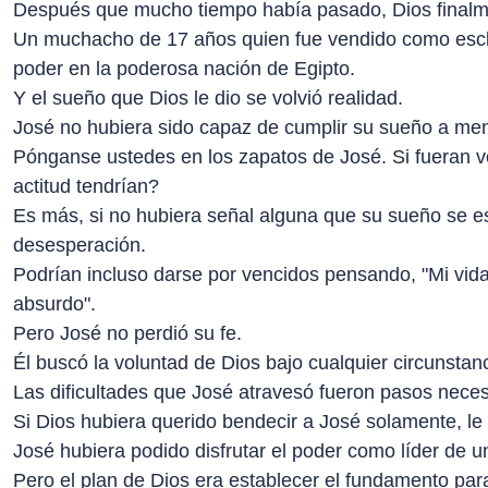
Después que mucho tiempo había pasado, Dios finalment
Un muchacho de 17 años quien fue vendido como escla
poder en la poderosa nación de Egipto.
Y el sueño que Dios le dio se volvió realidad.
José no hubiera sido capaz de cumplir su sueño a meno
Pónganse ustedes en los zapatos de José. Si fueran v
actitud tendrían?
Es más, si no hubiera señal alguna que su sueño se es
desesperación.
Podrían incluso darse por vencidos pensando, "Mi vid
absurdo".
Pero José no perdió su fe.
Él buscó la voluntad de Dios bajo cualquier circunstan
Las dificultades que José atravesó fueron pasos neces
Si Dios hubiera querido bendecir a José solamente, le h
José hubiera podido disfrutar el poder como líder de u
Pero el plan de Dios era establecer el fundamento para