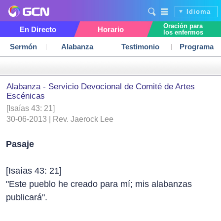
Idioma
Oración para
En Directo
Horario
los enfermos
Sermón
Alabanza
Testimonio
Programa
Alabanza - Servicio Devocional de Comité de Artes
Escénicas
[Isaías 43: 21]
30-06-2013 | Rev. Jaerock Lee
Pasaje
[Isaías 43: 21]
"Este pueblo he creado para mí; mis alabanzas
publicará".