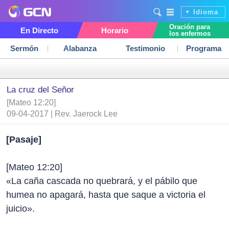
Idioma
Oración para
En Directo
Horario
los enfermos
Sermón
Alabanza
Testimonio
Programa
La cruz del Señor
[Mateo 12:20]
09-04-2017 | Rev. Jaerock Lee
[Pasaje]
[Mateo 12:20]
«La caña cascada no quebrará, y el pábilo que
humea no apagará, hasta que saque a victoria el
juicio».