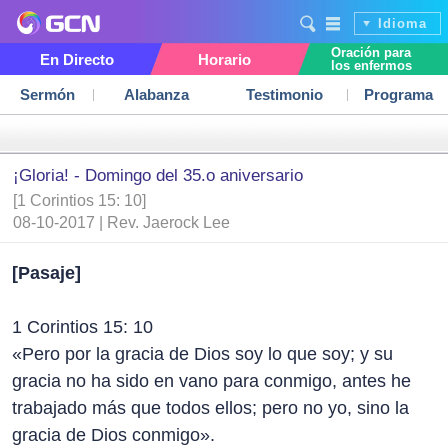
Idioma
Oración para
En Directo
Horario
los enfermos
Sermón
Alabanza
Testimonio
Programa
¡Gloria! - Domingo del 35.o aniversario
[1 Corintios 15: 10]
08-10-2017 | Rev. Jaerock Lee
[Pasaje]
1 Corintios 15: 10
«Pero por la gracia de Dios soy lo que soy; y su
gracia no ha sido en vano para conmigo, antes he
trabajado más que todos ellos; pero no yo, sino la
gracia de Dios conmigo».